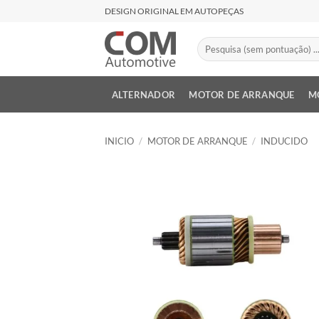
Saltar
DESIGN ORIGINAL EM AUTOPEÇAS
al
contenido
Buscar
por:
ALTERNADOR
MOTOR DE ARRANQUE
M
INICIO
/
MOTOR DE ARRANQUE
/
INDUCIDO