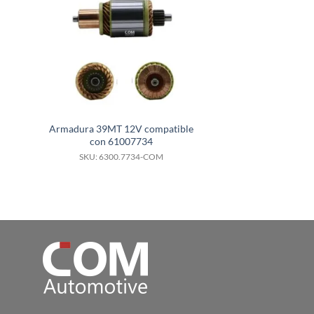
Armadura 39MT 12V compatible
Armadura 38MT 1
con 61007734
con 105
SKU: 6300.7734-COM
SKU: 6300.