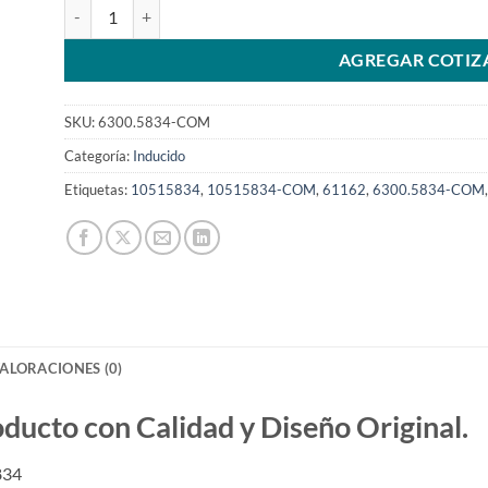
Inducido 29MT 24V compatible con 10515834SKU: 6300.583
AGREGAR COTIZ
SKU:
6300.5834-COM
Categoría:
Inducido
Etiquetas:
10515834
,
10515834-COM
,
61162
,
6300.5834-COM
ALORACIONES (0)
to con Calidad y Diseño Original.
834