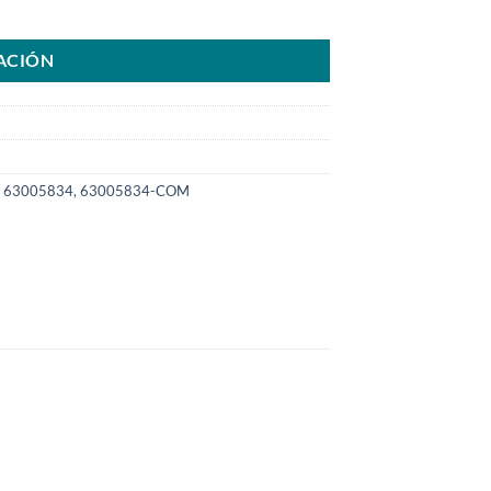
4-COM cantidad
ACIÓN
,
63005834
,
63005834-COM