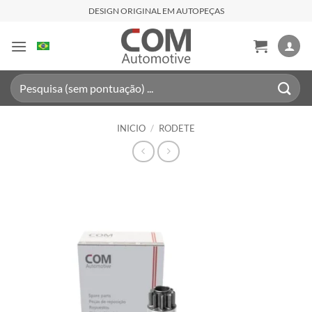
Saltar
DESIGN ORIGINAL EM AUTOPEÇAS
al
contenido
Buscar
por:
INICIO
/
RODETE