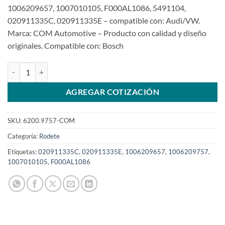
1006209657, 1007010105, F000AL1086, 5491104,
020911335C, 020911335E – compatible con: Audi/VW.
Marca: COM Automotive – Producto con calidad y diseño
originales. Compatible con: Bosch
Impulsor de 1006209757 9T para Audi A3SKU: 6200.9757-COM cant
AGREGAR COTIZACIÓN
SKU:
6200.9757-COM
Categoría:
Rodete
Etiquetas:
020911335C
,
020911335E
,
1006209657
,
1006209757
,
1007010105
,
F000AL1086