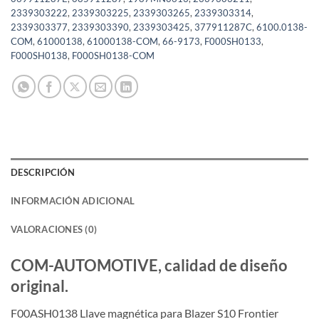
2339303222
,
2339303225
,
2339303265
,
2339303314
,
2339303377
,
2339303390
,
2339303425
,
377911287C
,
6100.0138-
COM
,
61000138
,
61000138-COM
,
66-9173
,
F000SH0133
,
F000SH0138
,
F000SH0138-COM
DESCRIPCIÓN
INFORMACIÓN ADICIONAL
VALORACIONES (0)
COM-AUTOMOTIVE, calidad de diseño
original.
F00ASH0138 Llave magnética para Blazer S10 Frontier