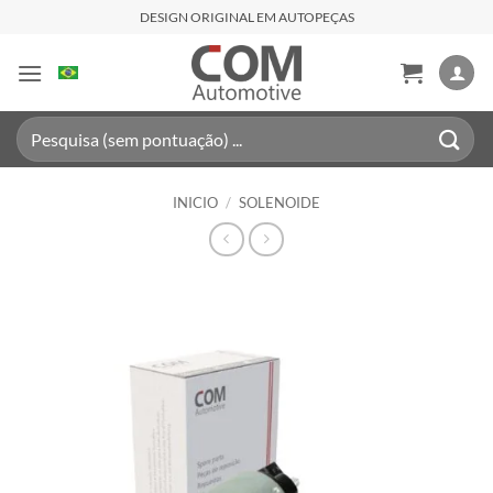
Saltar
DESIGN ORIGINAL EM AUTOPEÇAS
al
contenido
Buscar
por:
INICIO
/
SOLENOIDE