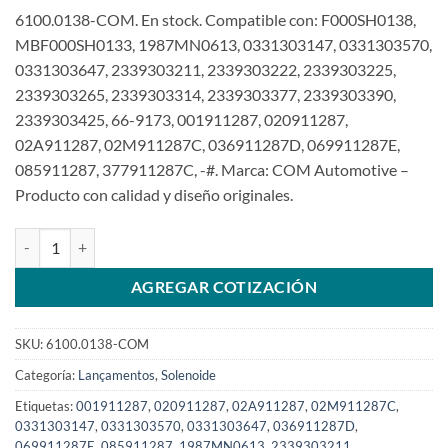
6100.0138-COM. En stock. Compatible con: F000SH0138,
MBF000SH0133, 1987MN0613, 0331303147, 0331303570,
0331303647, 2339303211, 2339303222, 2339303225,
2339303265, 2339303314, 2339303377, 2339303390,
2339303425, 66-9173, 001911287, 020911287,
02A911287, 02M911287C, 036911287D, 069911287E,
085911287, 377911287C, -#. Marca: COM Automotive –
Producto con calidad y diseño originales.
Interruptor magnético de 12V compatible F00ASH0138 para Blazer 
AGREGAR COTIZACIÓN
SKU:
6100.0138-COM
Categoría:
Lançamentos
,
Solenoide
Etiquetas:
001911287
,
020911287
,
02A911287
,
02M911287C
,
0331303147
,
0331303570
,
0331303647
,
036911287D
,
069911287E
,
085911287
,
1987MN0613
,
2339303211
,