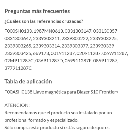
Preguntas más frecuentes
¿Cuáles son las referencias cruzadas?
F000SH0133, 1987MN0613, 0331303147, 033130357
0331303647, 2339303211, 2339303222, 2339303225,
2339303265, 2339303314, 2339303377, 233930339
2339303425, 669173, 001911287, 020911287, 02A911287,
02M911287C, 036911287D, 069911287E, 085911287,
377911287C
Tabla de aplicación
F00ASH0138 Llave magnética para Blazer S10 Frontier»
ATENCIÓN:
Recomendamos que el producto sea instalado por un
profesional formado y especializado.
Sólo compra este producto si estás seguro de que es