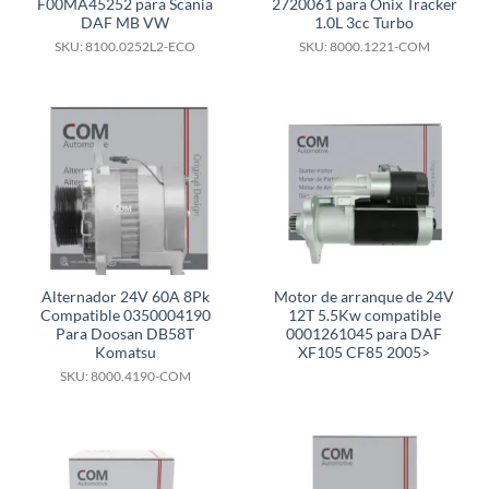
F00MA45252 para Scania
2720061 para Onix Tracker
DAF MB VW
1.0L 3cc Turbo
SKU: 8100.0252L2-ECO
SKU: 8000.1221-COM
Alternador 24V 60A 8Pk
Motor de arranque de 24V
Compatible 0350004190
12T 5.5Kw compatible
Para Doosan DB58T
0001261045 para DAF
Komatsu
XF105 CF85 2005>
SKU: 8000.4190-COM