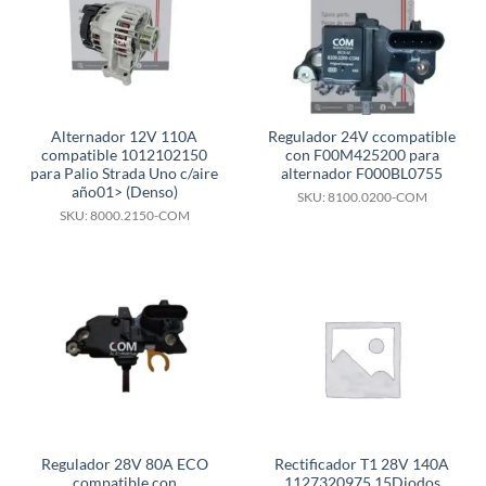
Alternador 12V 110A
Regulador 24V ccompatible
compatible 1012102150
con F00M425200 para
para Palio Strada Uno c/aire
alternador F000BL0755
año01> (Denso)
SKU: 8100.0200-COM
SKU: 8000.2150-COM
Regulador 28V 80A ECO
Rectificador T1 28V 140A
compatible con
1127320975 15Diodos