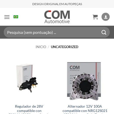
Saltar
DESIGN ORIGINAL EM AUTOPEÇAS
al
contenido
Buscar
por:
INICIO
/
UNCATEGORIZED
Regulador de 28V
Alternador 12V 100A
compatible con
compatible con NRG12S021